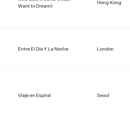
1997
1983
Hong Kong
Want to Dream)
1996
1982
1995
1981
1994
1980
1993
1979
1992
1978
1991
1977
Entre El Día Y La Noche
London
1990
1976
1989
1975
1988
1974
1987
1973
1986
1972
Viaje en Espiral
Seoul