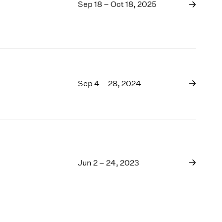
1969
Sep 18 – Oct 18, 2025
1968
1967
1966
1965
1964
1963
Sep 4 – 28, 2024
1962
1961
1960
Jun 2 – 24, 2023