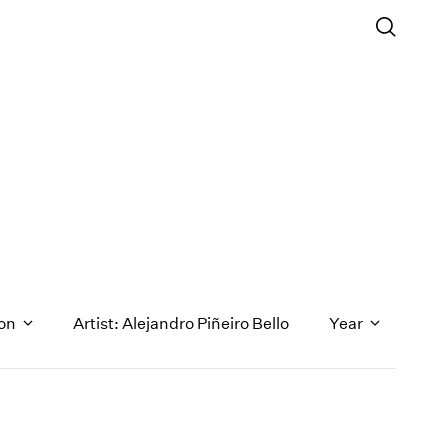
ion
Artist: Alejandro Piñeiro Bello
Year
1971
1970