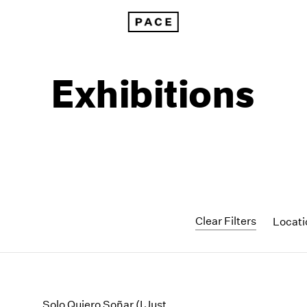
Exhibitions
Clear Filters
Locat
1999
1985
1998
1984
Solo Quiero Soñar (I Just